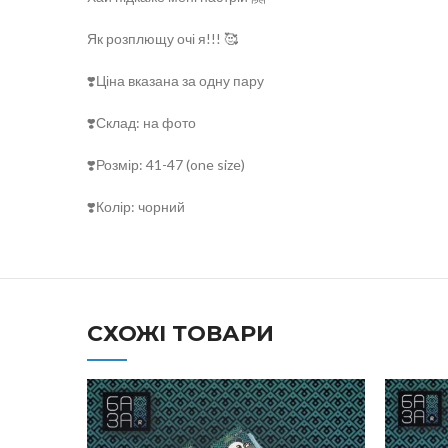
Як розплющу очі я!!! 🥰
❣️Ціна вказана за одну пару
❣️Склад: на фото
❣️Розмір: 41-47 (one size)
❣️Колір: чорний
СХОЖІ ТОВАРИ