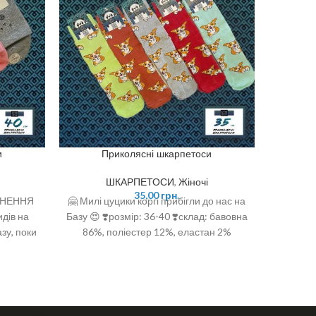
и
Приколясні шкарпетоси
ШКАРПЕТОСИ
,
Жіночі
35,00
грн.
ВНЕННЯ
🤗 Милі цуцики коргі прибігли до нас на
Які ж в
дів на
Базу 😍 ❣️розмір: 36-40 ❣️склад: бавовна
повз ци
зу, поки
86%, поліестер 12%, еластан 2%
виробн
: 36-40
бавовн