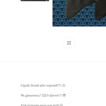
Натисніть, щоб збі
Сірий, білий або чорний??! 🫠
Як дізнатись? 🤔От фігня!!! 😳
Хай підкаже мені настрій 🤗