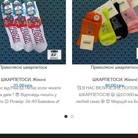
Приколясні шкарпетоси
Приколясні шкарпетос
ШКАРПЕТОСИ
,
Жіночі
ШКАРПЕТОСИ
,
Жіночі
35,00
грн.
40,00
грн.
с від Ріка 🙌 Питає коли чекати
🥰 В НАС ВЕЛИЧЕЗНЕ ПОПО
а двіж ? 😎 Відповідь пишіть у
ШКАРПЕТОСІВ 😃 🤗10 000 ви
и 😉 Розмір: 36-40 Бавовна 🌿
любий смак 🤩 😍 Мерщій на Ба
є офігенний вибір 🤩 ❣️розміри
(one size)