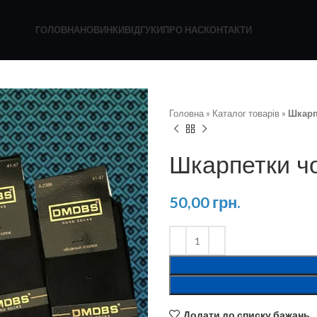
ГОЛОВНА
НОВИНКИ
ВІДГУКИ
ПРО НАС
КОНТАКТИ
Головна
»
Каталог товарів
»
Шкарпе
Шкарпетки чо
50,00
грн.
Додати до списку бажань