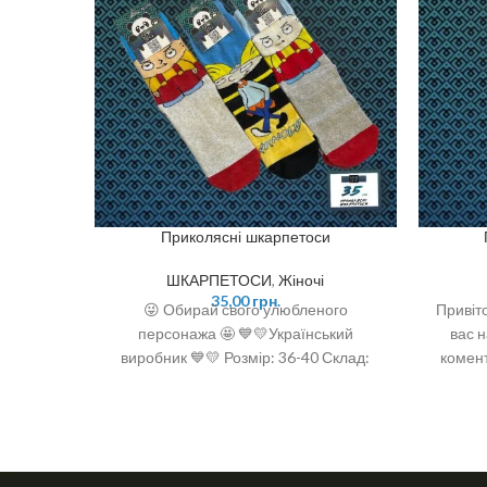
Приколясні шкарпетоси
ШКАРПЕТОСИ
,
Жіночі
35,00
грн.
😜 Обирай свого улюбленого
Привіто
персонажа 🤩 💙💛Український
вас н
виробник 💙💛 Розмір: 36-40 Склад:
комент
92% бавовна, 6% поліамід, 2 %
спандекс