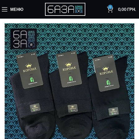
0
МЕНЮ
0,00
ГРН.