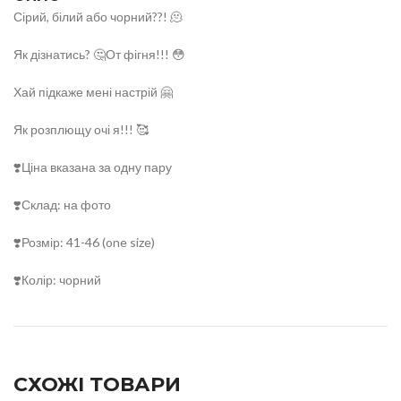
Сірий, білий або чорний??! 🫠
Як дізнатись? 🤔От фігня!!! 😳
Хай підкаже мені настрій 🤗
Як розплющу очі я!!! 🥰
❣️Ціна вказана за одну пару
❣️Склад: на фото
❣️Розмір: 41-46 (one size)
❣️Колір: чорний
СХОЖІ ТОВАРИ