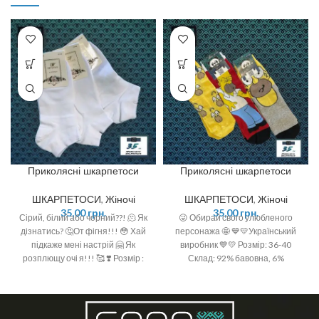
Приколясні шкарпетоси
Приколясні шкарпетоси
ШКАРПЕТОСИ
,
Жіночі
ШКАРПЕТОСИ
,
Жіночі
35,00
грн.
35,00
грн.
Сірий, білий або чорний??! 🫠 Як
😜 Обирай свого улюбленого
дізнатись? 🤔От фігня!!! 😳 Хай
персонажа 🤩 💙💛Український
підкаже мені настрій 🤗 Як
виробник 💙💛 Розмір: 36-40
розплющу очі я!!! 🥰 ❣️ Розмір :
Склад: 92% бавовна, 6%
36-40 (One size)
поліамід, 2 % спандекс