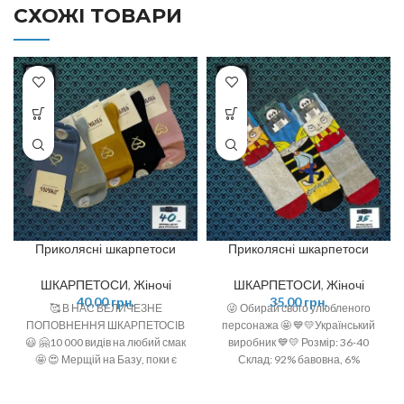
СХОЖІ ТОВАРИ
Приколясні шкарпетоси
Приколясні шкарпетоси
ШКАРПЕТОСИ
,
Жіночі
ШКАРПЕТОСИ
,
Жіночі
40,00
грн.
35,00
грн.
🥰 В НАС ВЕЛИЧЕЗНЕ
😜 Обирай свого улюбленого
ПОПОВНЕННЯ ШКАРПЕТОСІВ
персонажа 🤩 💙💛Український
😃 🤗10 000 видів на любий смак
виробник 💙💛 Розмір: 36-40
🤩 😍 Мерщій на Базу, поки є
Склад: 92% бавовна, 6%
офігенний вибір 🤩 ❣️розміри: 36-
поліамід, 2 % спандекс
40 (one size)