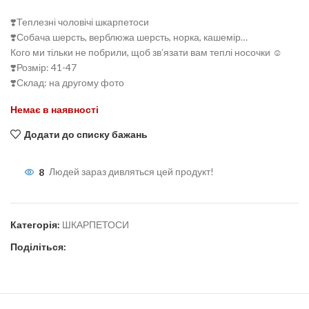
❣️Теплезні чоловічі шкарпетоси
❣️Собача шерсть, верблюжа шерсть, норка, кашемір…
Кого ми тільки не побрили, щоб звʼязати вам теплі носочки ☺️
❣️Розмір: 41-47
❣️Склад: на другому фото
Немає в наявності
Додати до списку бажань
8
Людей зараз дивляться цей продукт!
Категорія:
ШКАРПЕТОСИ
Поділіться: