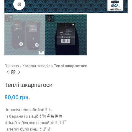
Натисніть, щоб збільшити
Головна
»
Каталог товарів
»
Теплі шкарпетоси
Теплі шкарпетоси
80,00
грн.
Чоловічі теж забойні!!! 🦾
І з барана і з вівці!!! 🐑🐏🐇🐕🐫
«Шьоб ві білі все спокойні»!!! 😴
І в теплі були кінці!!!🦵🧦