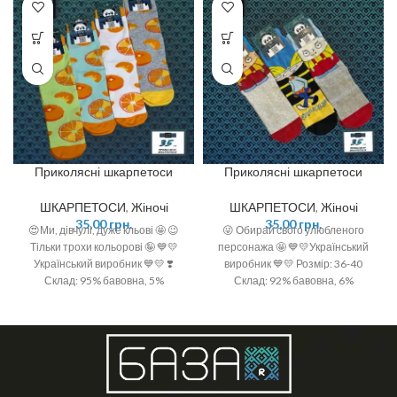
Приколясні шкарпетоси
Приколясні шкарпетоси
ШКАРПЕТОСИ
,
Жіночі
ШКАРПЕТОСИ
,
Жіночі
35,00
грн.
35,00
грн.
😍Ми, дівчулі, дуже кльові 🤩 😉
😜 Обирай свого улюбленого
Тільки трохи кольорові 🤪 💙💛
персонажа 🤩 💙💛Український
Український виробник 💙💛 ❣️
виробник 💙💛 Розмір: 36-40
Склад: 95% бавовна, 5%
Склад: 92% бавовна, 6%
поліамід ❣️ Розмір: 36-40 (One
поліамід, 2 % спандекс
size)