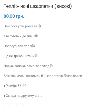
Теплі жіночі шкарпетки (високі)
80,00
грн.
Цей пост усім розкаже🧐
Хто готовий до зими🥶
Нососулі такі теплі🥰
Що не треба і штани🫣
Норка, собака, лама, верблюд🫢
Всіх спіймали, поголили й шкарпетосів 😍навʼязали
❣️Розмір: 36-40
❣️Склад: на другому фото