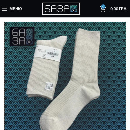
0
МЕНЮ
0,00
ГРН.