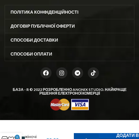
ПОЛІТИКА КОНФІДЕНЦІЙНОСТІ
ДОГОВІР ПУБЛІЧНОЇ ОФЕРТИ
СПОСОБИ ДОСТАВКИ
СПОСОБИ ОПЛАТИ
БАЗА - R © 2022 РОЗРОБЛЕННО
ANONIX STUDIO
. НАЙКРАЩЕ
РІШЕННЯ ЕЛЕКТРОНОЇ КОМЕРЦІЇ
Теплі
ДОДАТИ 
жіночі
0