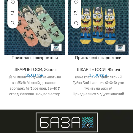
Приколясні шкарпетоси
Приколясні шкарпетоси
ШКАРПЕТОСИ
,
Жіночі
ШКАРПЕТОСИ
,
Жіночі
35,00
грн.
35,00
грн.
🤗 Мімішні пандочки чекають на
Дуже класний і приколясний
вас 🥰 😍 Мершій до нашого
Губка Боб Іванович 😂😂😂 уже
зоопарку 😃 ❣️розміри: 36-40 ❣️
тусить на Базі 😀
склад: бавовна 86%, поліестер
Приєднаєшся??? Дуже класний
12%, еластан 2%
та великий принт 🤩 Кольори та
якість просто 💥💥💥 Бавовна 🌿
Розмір: 36-40