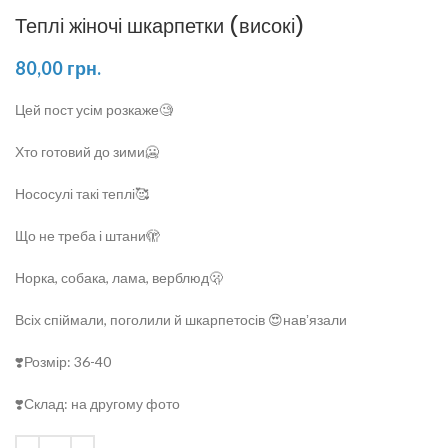
Теплі жіночі шкарпетки (високі)
80,00
грн.
Цей пост усім розкаже🧐
Хто готовий до зими🥶
Нососулі такі теплі🥰
Що не треба і штани🫣
Норка, собака, лама, верблюд🫢
Всіх спіймали, поголили й шкарпетосів 😍навʼязали
❣️Розмір: 36-40
❣️Склад: на другому фото