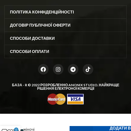
ПОЛІТИКА КОНФІДЕНЦІЙНОСТІ
ДОГОВІР ПУБЛІЧНОЇ ОФЕРТИ
СПОСОБИ ДОСТАВКИ
СПОСОБИ ОПЛАТИ
БАЗА - R © 2022 РОЗРОБЛЕННО
ANONIX STUDIO
. НАЙКРАЩЕ
РІШЕННЯ ЕЛЕКТРОНОЇ КОМЕРЦІЇ
Теплі
ДОДАТИ 
жіночі
0