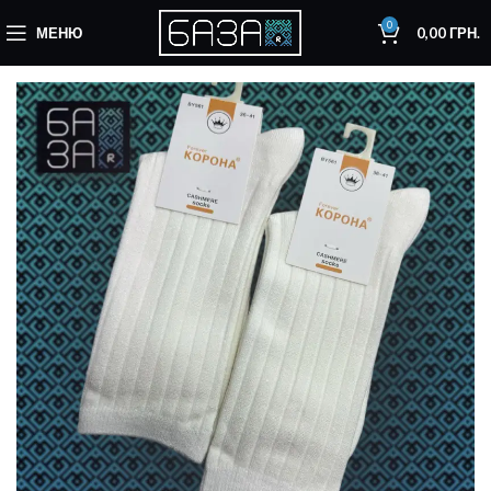
0
МЕНЮ
0,00
ГРН.