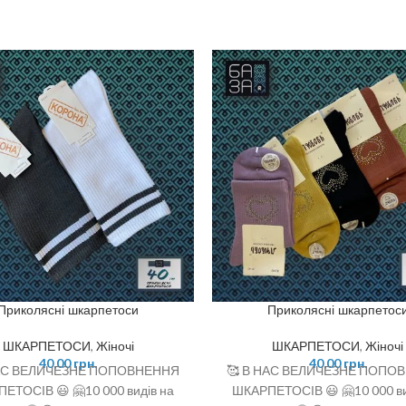
Приколясні шкарпетоси
Приколясні шкарпетос
ШКАРПЕТОСИ
,
Жіночі
ШКАРПЕТОСИ
,
Жіночі
40,00
грн.
40,00
грн.
НАС ВЕЛИЧЕЗНЕ ПОПОВНЕННЯ
🥰 В НАС ВЕЛИЧЕЗНЕ ПОПО
ЕТОСІВ 😃 🤗10 000 видів на
ШКАРПЕТОСІВ 😃 🤗10 000 ви