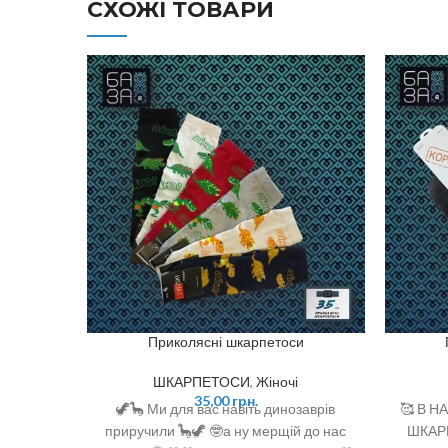
СХОЖІ ТОВАРИ
Приколясні шкарпетоси
ШКАРПЕТОСИ
,
Жіночі
35,00
грн.
🦖🦕 Ми для вас навіть динозаврів
🥰 В 
приручили 🦕🦖 🤓а ну мерщій до нас
ШКАРП