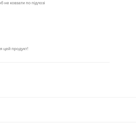
об не ковзати по підлозі
я цей продукт!