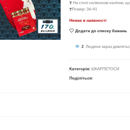
❣️ На стопі силіконові наліпки, щ
❣️Розмір: 36-41
Немає в наявності
льшити
Додати до списку бажань
2
Людини зараз дивлятьс
Категорія:
ШКАРПЕТОСИ
Поділіться: