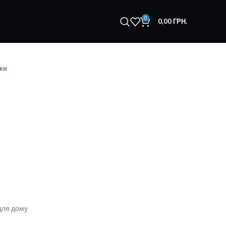
0
0,00
ГРН.
ки
 для дому