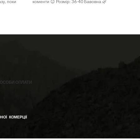
зу, поки
коменти 😉 Розмір: 36-40 Бавовна 🌿
Вітчи
: 36-40
бавовн
2% 
ОСОБИ ОПЛАТИ
НОЇ КОМЕРЦІЇ