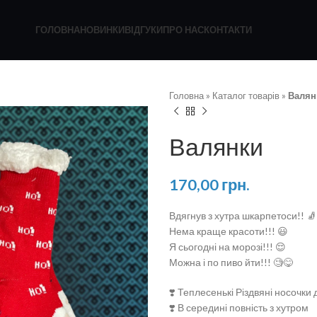
ГОЛОВНА
НОВИНКИ
ВІДГУКИ
ПРО НАС
КОНТАКТИ
Головна
»
Каталог товарів
»
Валян
Валянки
170,00
грн.
Вдягнув з хутра шкарпетоси!! 🧦
Нема краще красоти!!! 😃
Я сьогодні на морозі!!! 😌
Можна і по пиво йти!!! 🧐😋
❣️ Теплесенькі Різдвяні носочки
❣️ В середині повність з хутром