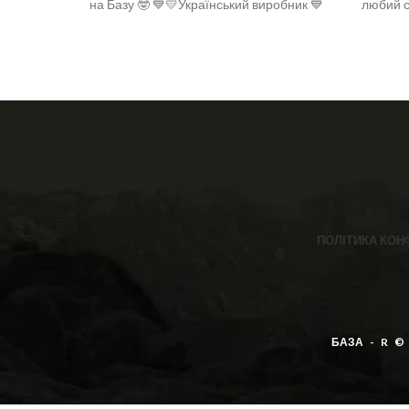
на Базу 🤓 💙💛Український виробник 💙
любий с
💛 Розмір: 36-40 Склад: 92% бавовна,
є офіг
6% поліамід, 2 % спандекс
ПОЛІТИКА КОН
БАЗА - R ©