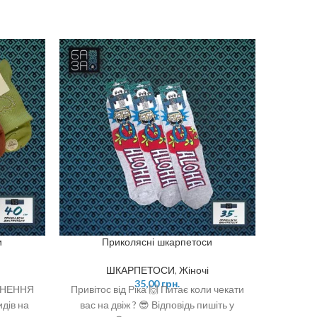
и
Приколясні шкарпетоси
ШКАРПЕТОСИ
,
Жіночі
35,00
грн.
ВНЕННЯ
Привітос від Ріка 🙌 Питає коли чекати
Кожен 
дів на
вас на двіж ? 😎 Відповідь пишіть у
нара