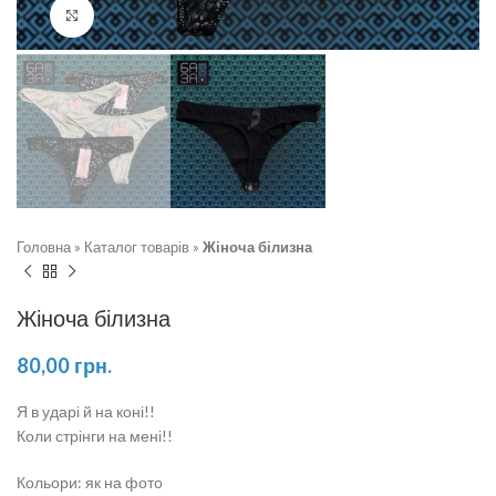
Натисніть, щоб збільшити
Головна
»
Каталог товарів
»
Жіноча білизна
Жіноча білизна
80,00
грн.
Я в ударі й на коні!!
Коли стрінги на мені!!
Кольори: як на фото