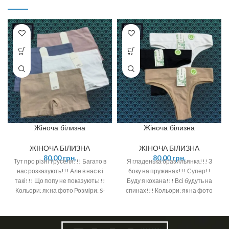
Жіноча білизна
Жіноча білизна
ЖІНОЧА БІЛИЗНА
ЖІНОЧА БІЛИЗНА
80,00
грн.
80,00
грн.
Тут про різні труселя!!! Багато в
Я гладенька бразильянка!!! З
нас розказують!!! Але в нас є і
боку на пружинах!!! Супер!!
такі!!! Що попу не показують!!!
Буду я кохана!!! Всі будуть на
Кольори: як на фото Розміри: S-
спинах!!! Кольори: як на фото
M та L-XL Ціна вказана за одну
Розміри: S-M та L-XL Ціна
одиницю товару
вказана за одну одиницю товару