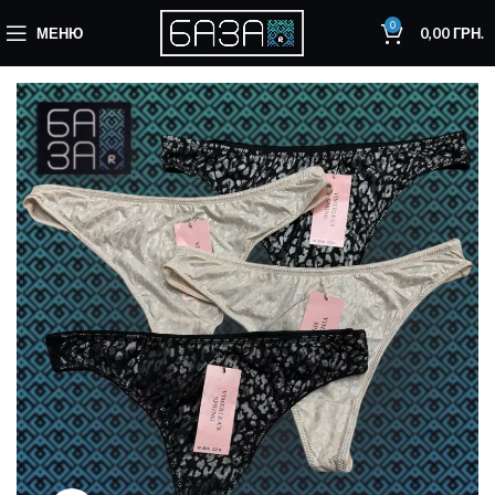
0
МЕНЮ
0,00
ГРН.