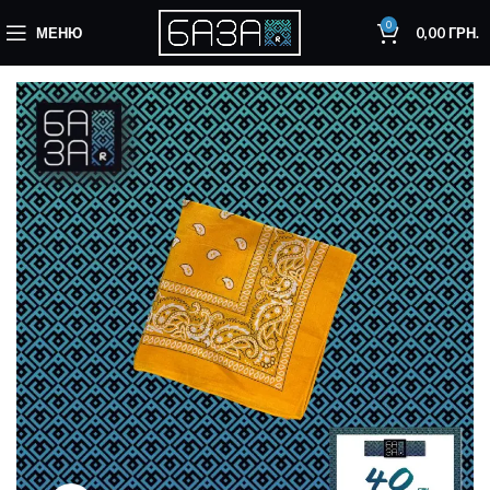
0
МЕНЮ
0,00
ГРН.