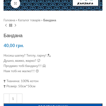
Натисніть, щоб збільшити
Головна
»
Каталог товарів
»
Бандана
Бандана
40,00
грн.
Носиш шапку? Теплу, гарну! 💂
Душно, важко, жарко? 🥵
Продамо тобі бандану!!! 🤗
Нам тобі не жалко!!! 😍
❣️ Тканина: 100% котон
❣️ Розмір: 50см*50см