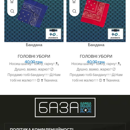
Бандана
Бандана
ГОЛОВНІ УБОРИ
ГОЛОВНІ УБОРИ
40,00
грн.
40,00
грн.
Носиш шапку? Теплу, гарну! 💂
Носиш шапку? Теплу, гарну! 💂
Душно, важко, жарко? 🥵
Душно, важко, жарко? 🥵
Продамо тобі бандану!!! 🤗 Нам
Продамо тобі бандану!!! 🤗 Нам
тобі не жалко!!! 😍 ❣️ Тканина:
тобі не жалко!!! 😍 ❣️ Тканина:
100% котон ❣️ Розмір: 50см*50см
100% котон ❣️ Розмір: 50см*50см
ПОЛІТИКА КОНФІДЕНЦІЙНОСТІ