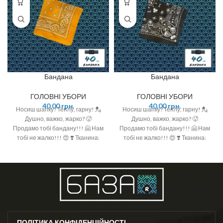
Бандана
Бандана
ГОЛОВНІ УБОРИ
ГОЛОВНІ УБОРИ
40,00
грн.
40,00
грн.
Носиш шапку? Теплу, гарну! 💂
Носиш шапку? Теплу, гарну! 💂
Душно, важко, жарко? 🥵
Душно, важко, жарко? 🥵
Продамо тобі бандану!!! 🤗 Нам
Продамо тобі бандану!!! 🤗 Нам
тобі не жалко!!! 😍 ❣️ Тканина:
тобі не жалко!!! 😍 ❣️ Тканина:
100% котон ❣️ Розмір: 50см*50см
100% котон ❣️ Розмір: 50см*50см
ПОЛІТИКА КОНФІДЕНЦІЙНОСТІ