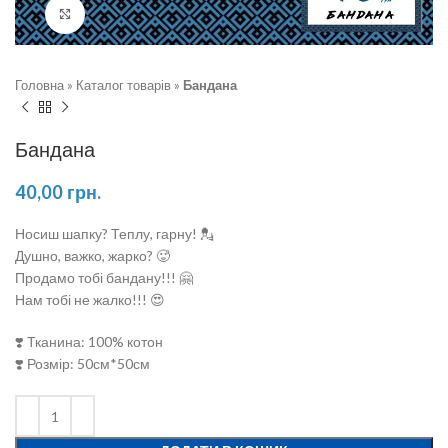
Натисніть, щоб збільшити
Головна
»
Каталог товарів
»
Бандана
Бандана
40,00
грн.
Носиш шапку? Теплу, гарну! 💂
Душно, важко, жарко? 🥵
Продамо тобі бандану!!! 🤗
Нам тобі не жалко!!! 😍
❣️ Тканина: 100% котон
❣️ Розмір: 50см*50см