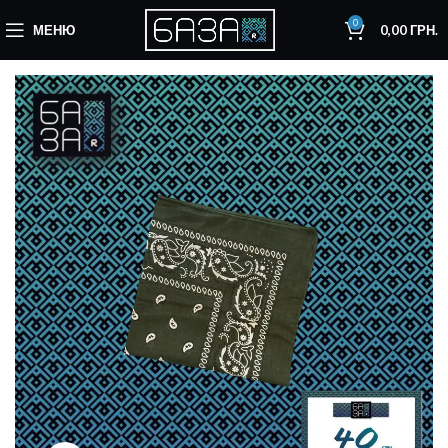
0
МЕНЮ
0,00
ГРН.