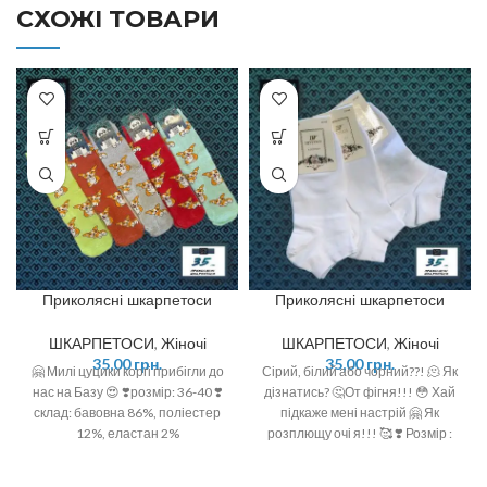
СХОЖІ ТОВАРИ
Приколясні шкарпетоси
Приколясні шкарпетоси
ШКАРПЕТОСИ
,
Жіночі
ШКАРПЕТОСИ
,
Жіночі
35,00
грн.
35,00
грн.
🤗 Милі цуцики коргі прибігли до
Сірий, білий або чорний??! 🫠 Як
нас на Базу 😍 ❣️розмір: 36-40 ❣️
дізнатись? 🤔От фігня!!! 😳 Хай
склад: бавовна 86%, поліестер
підкаже мені настрій 🤗 Як
12%, еластан 2%
розплющу очі я!!! 🥰 ❣️ Розмір :
36-40 (One size)