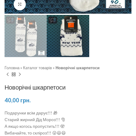
Натисніть, щоб збільшити
Головна
»
Каталог товарів
»
Новорічні шкарпетоси
Новорічні шкарпетоси
40,00
грн.
Подарунки всім дарує!!! 🎁
Старий жирний Дід Мороз!!! 🎅
А якщо когось пропустить!!! 🫣
Вибачайте, то скліроз!!! 😜😃😃