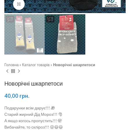
Натисніть, щоб збільшити
Головна
»
Каталог товарів
»
Новорічні шкарпетоси
Новорічні шкарпетоси
40,00
грн.
Подарунки всім дарує!!! 🎁
Старий жирний Дід Мороз!!! 🎅
А якщо когось пропустить!!! 🫣
Вибачайте, то скліроз!!! 😜😃😃