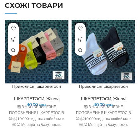
СХОЖІ ТОВАРИ
Приколясні шкарпетоси
Приколясні шкарпетоси
ШКАРПЕТОСИ
,
Жіночі
ШКАРПЕТОСИ
,
Жіночі
40,00
грн.
40,00
грн.
🥰 В НАС ВЕЛИЧЕЗНЕ
🥰 В НАС ВЕЛИЧЕЗНЕ
ПОПОВНЕННЯ ШКАРПЕТОСІВ
ПОПОВНЕННЯ ШКАРПЕТОСІВ
😃 🤗10 000 видів на любий смак
😃 🤗10 000 видів на любий смак
🤩 😍 Мерщій на Базу, поки є
🤩 😍 Мерщій на Базу, поки є
офігенний вибір 🤩 ❣️розміри: 36-
офігенний вибір 🤩 ❣️розміри: 36-
40 (one size)
40 (one size)