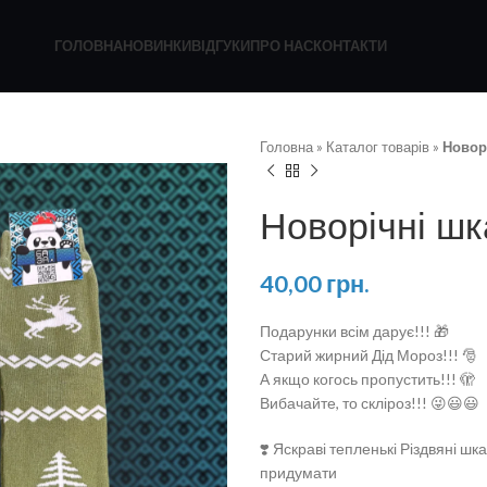
ГОЛОВНА
НОВИНКИ
ВІДГУКИ
ПРО НАС
КОНТАКТИ
Головна
»
Каталог товарів
»
Новор
Новорічні ш
40,00
грн.
Подарунки всім дарує!!! 🎁
Старий жирний Дід Мороз!!! 🎅
А якщо когось пропустить!!! 🫣
Вибачайте, то скліроз!!! 😜😃😃
❣️ Яскраві тепленькі Різдвяні ш
придумати