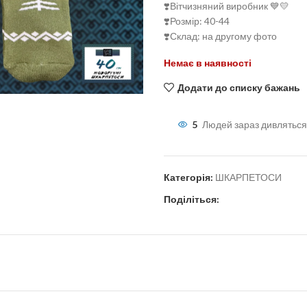
❣️Вітчизняний виробник 💙💛
❣️Розмір: 40-44
❣️Склад: на другому фото
Немає в наявності
льшити
Додати до списку бажань
5
Людей зараз дивляться
Категорія:
ШКАРПЕТОСИ
Поділіться: