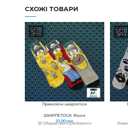
СХОЖІ ТОВАРИ
Приколясні шкарпетоси
ШКАРПЕТОСИ
,
Жіночі
35,00
грн.
😜 Обирай свого улюбленого
Кожен