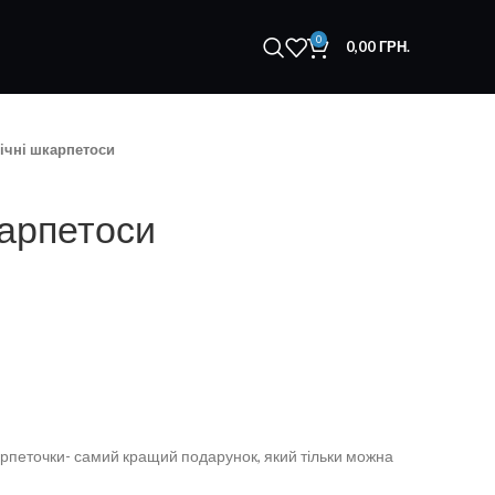
0
0,00
ГРН.
ічні шкарпетоси
карпетоси
карпеточки- самий кращий подарунок, який тільки можна