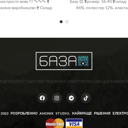
азі просто вовк !!! 🐾🐾🐾 ❣️
Базу 😍 ❣️розмір: 36-40 ❣️склад
изняне виробництво ❣️ Склад:
86%, поліестер 12%, еласт
а 92%, поліамід 6%, спандекс
 ❣️ Розмір: 36-40 (One size)
ФІДЕНЦІЙНОСТІ
ДОГОВІР ПУБЛІЧНОЇ ОФЕРТИ
СПОСОБИ ДОСТАВКИ
СП
 2022 РОЗРОБЛЕННО
ANONIX STUDIO
. НАЙКРАЩЕ РІШЕННЯ ЕЛЕКТРО