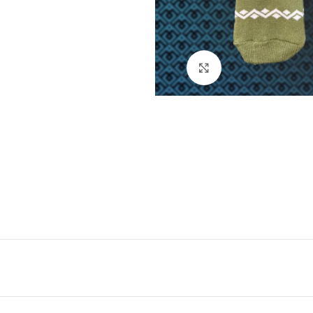
Натисніть, щоб збі