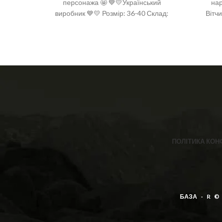
персонажа 🤩 💙💛Український
нар
виробник 💙💛 Розмір: 36-40 Склад:
Вітч
92% бавовна, 6% поліамід, 2 %
бавовн
спандекс
2%
ПОЛІТИКА КОН
БАЗА - R ©