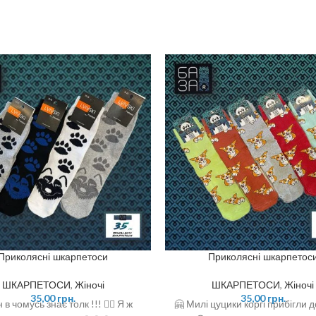
Приколясні шкарпетоси
Приколясні шкарпетос
ШКАРПЕТОСИ
,
Жіночі
ШКАРПЕТОСИ
,
Жіночі
35,00
грн.
35,00
грн.
 в чомусь знає толк !!! ☝🏻 Я ж
🤗 Милі цуцики коргі прибігли д