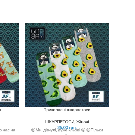
и
Приколясні шкарпетоси
ШКАРПЕТОСИ
,
Жіночі
35,00
грн.
о нас на
😍Ми, дівчулі, дуже кльові 🤩 😉Тільки
Привіто