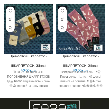
Приколясні шкарпетоси
Приколясні шкарпетоси
ШКАРПЕТОСИ
,
Жіночі
ШКАРПЕТОСИ
,
Жіночі
40,00
грн.
40,00
грн.
🥰 В НАС ВЕЛИЧЕЗНЕ
Всім рожеві сняться сни!!! 🤫
ПОПОВНЕННЯ ШКАРПЕТОСІВ
Про дірочку і пі..ни!!! 🫣 Щось і
😃 🤗10 000 видів на любий смак
плямка не помітна!!! 🤯 Може
🤩 😍 Мерщій на Базу, поки є
справді я вагітна? 😱😱😱 😝😜🤪
офігенний вибір 🤩 ❣️розміри: 36-
❣️ Вітчизняний виробник ❣️
40 (one size)
Склад: бавовна 92%, поліамід
6%, спандекс 2% ❣️ Розмір: 36-40
(One size)