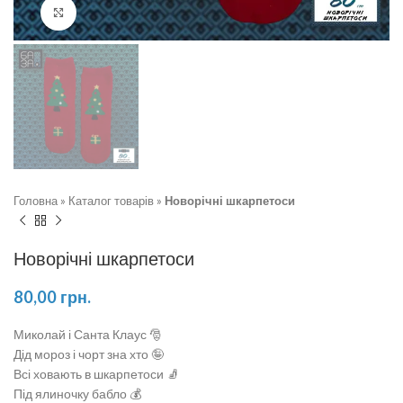
Натисніть, щоб збільшити
Головна
»
Каталог товарів
»
Новорічні шкарпетоси
Новорічні шкарпетоси
80,00
грн.
Миколай і Санта Клаус 🎅
Дід мороз і чорт зна хто 🤪
Всі ховають в шкарпетоси 🧦
Під ялиночку бабло 💰