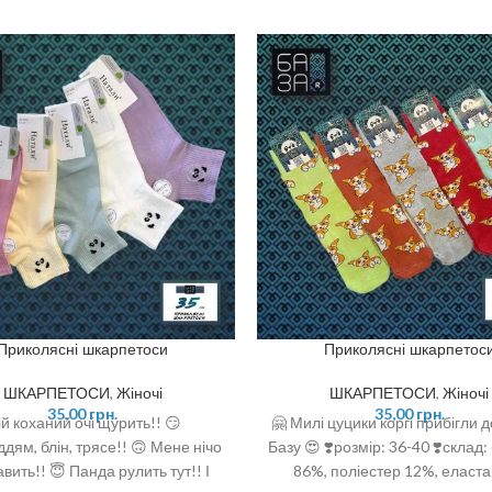
Приколясні шкарпетоси
Приколясні шкарпетос
ШКАРПЕТОСИ
,
Жіночі
ШКАРПЕТОСИ
,
Жіночі
35,00
грн.
35,00
грн.
й коханий очі щурить!! 😏
🤗 Милі цуцики коргі прибігли д
ддям, блін, трясе!! 🙃 Мене нічо
Базу 😍 ❣️розмір: 36-40 ❣️склад
авить!! 😇 Панда рулить тут!! І
86%, поліестер 12%, еласт