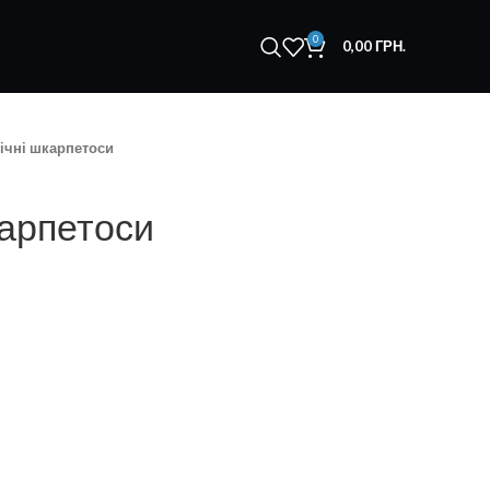
0
0,00
ГРН.
ічні шкарпетоси
карпетоси