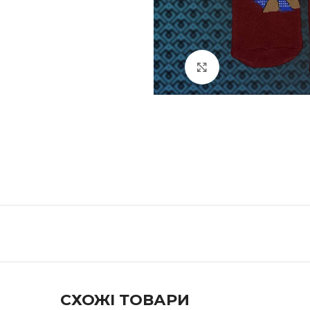
Натисніть, щоб збі
СХОЖІ ТОВАРИ