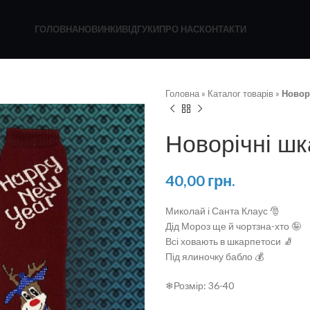
ГОЛОВНА
НОВИНКИ
ВІДГУКИ
ПРО НАС
КОНТАКТИ
Головна
»
Каталог товарів
»
Новор
Новорічні ш
40,00
грн.
Миколай і Санта Клаус 🎅
Дід Мороз ще й чортзна-хто 🤪
Всі ховають в шкарпетоси 🧦
Під ялиночку бабло 💰
❄Розмір: 36-40