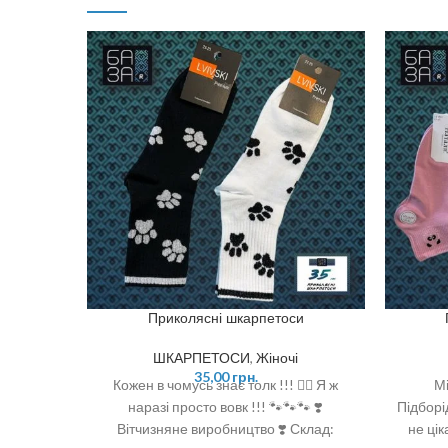
Приколясні шкарпетоси
ШКАРПЕТОСИ
,
Жіночі
35,00
грн.
Кожен в чомусь знає толк !!! ☝🏻 Я ж
Мі
наразі просто вовк !!! 🐾🐾🐾 ❣️
Підборі
Вітчизняне виробництво ❣️ Склад:
не цік