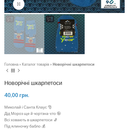
Натисніть, щоб збільшити
Головна
»
Каталог товарів
»
Новорічні шкарпетоси
Новорічні шкарпетоси
40,00
грн.
Миколай і Санта Клаус 🎅
Дід Мороз ще й чортзна-хто 🤪
Всі ховають в шкарпетоси 🧦
Під ялиночку бабло 💰