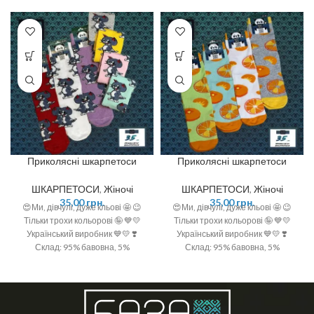
Приколясні шкарпетоси
Приколясні шкарпетоси
ШКАРПЕТОСИ
,
Жіночі
ШКАРПЕТОСИ
,
Жіночі
35,00
грн.
35,00
грн.
😍Ми, дівчулі, дуже кльові 🤩 😉
😍Ми, дівчулі, дуже кльові 🤩 😉
Тільки трохи кольорові 🤪 💙💛
Тільки трохи кольорові 🤪 💙💛
Український виробник 💙💛 ❣️
Український виробник 💙💛 ❣️
Склад: 95% бавовна, 5%
Склад: 95% бавовна, 5%
поліамід ❣️ Розмір: 36-40 (One
поліамід ❣️ Розмір: 36-40 (One
size)
size)