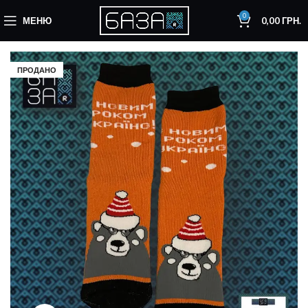
0
МЕНЮ
0,00
ГРН.
ПРОДАНО