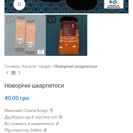
Натисніть, щоб збільшити
Головна
»
Каталог товарів
»
Новорічні шкарпетоси
Новорічні шкарпетоси
40,00
грн.
Миколай і Санта Клаус 🎅
Дід Мороз ще й чортзна-хто 🤪
Всі ховають в шкарпетоси 🧦
Під ялиночку бабло 💰