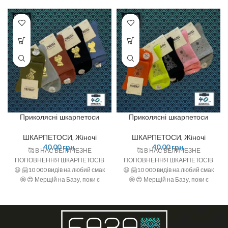
Приколясні шкарпетоси
Приколясні шкарпетоси
ШКАРПЕТОСИ
,
Жіночі
ШКАРПЕТОСИ
,
Жіночі
40,00
грн.
40,00
грн.
🥰 В НАС ВЕЛИЧЕЗНЕ
🥰 В НАС ВЕЛИЧЕЗНЕ
ПОПОВНЕННЯ ШКАРПЕТОСІВ
ПОПОВНЕННЯ ШКАРПЕТОСІВ
😃 🤗10 000 видів на любий смак
😃 🤗10 000 видів на любий смак
🤩 😍 Мерщій на Базу, поки є
🤩 😍 Мерщій на Базу, поки є
офігенний вибір 🤩 ❣️розміри: 36-
офігенний вибір 🤩 ❣️розміри: 36-
40 (one size)
40 (one size)