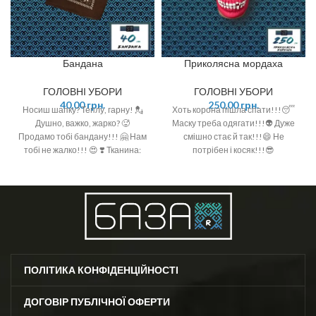
Бандана
Приколясна мордаха
ГОЛОВНІ УБОРИ
ГОЛОВНІ УБОРИ
40,00
грн.
250,00
грн.
Носиш шапку? Теплу, гарну! 💂
Хоть корона пішла спати!!!😴
Душно, важко, жарко? 🥵
Маску треба одягати!!!👽 Дуже
Продамо тобі бандану!!! 🤗 Нам
смішно стає й так!!!😄 Не
тобі не жалко!!! 😍 ❣️ Тканина:
потрібен і косяк!!!😎
100% котон ❣️ Розмір: 50см*50см
ПОЛІТИКА КОНФІДЕНЦІЙНОСТІ
ДОГОВІР ПУБЛІЧНОЇ ОФЕРТИ