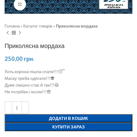
Натисніть, щоб збільшити
Головна
»
Каталог товарів
»
Приколясна мордаха
Приколясна мордаха
250,00
грн.
Хоть корона пішла спати!!!😴
Маску треба одягати!!!👽
Дуже смішно стає й так!!!😄
Не потрібен і косяк!!!😎
ДОДАТИ В КОШИК
КУПИТИ ЗАРАЗ