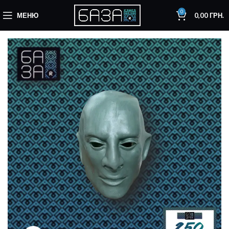
0
МЕНЮ
0,00
ГРН.