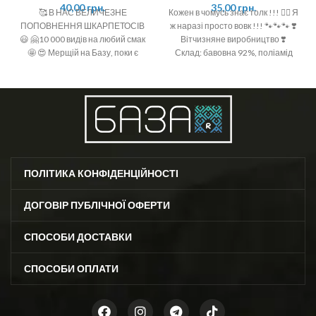
40,00
грн.
35,00
грн.
🥰 В НАС ВЕЛИЧЕЗНЕ
Кожен в чомусь знає толк !!! ☝🏻 Я
ПОПОВНЕННЯ ШКАРПЕТОСІВ
ж наразі просто вовк !!! 🐾🐾🐾 ❣️
😃 🤗10 000 видів на любий смак
Вітчизняне виробництво ❣️
🤩 😍 Мерщій на Базу, поки є
Склад: бавовна 92%, поліамід
офігенний вибір 🤩 ❣️розміри: 36-
6%, спандекс 2% ❣️ Розмір: 36-40
40 (one size)
(One size)
ПОЛІТИКА КОНФІДЕНЦІЙНОСТІ
ДОГОВІР ПУБЛІЧНОЇ ОФЕРТИ
СПОСОБИ ДОСТАВКИ
СПОСОБИ ОПЛАТИ