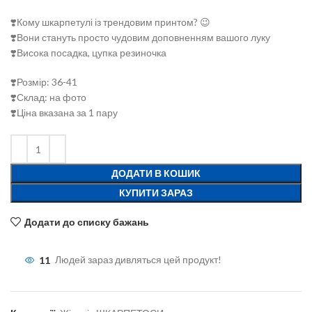
❣️Кому шкарпетулі із трендовим принтом? 😉
❣️Вони стануть просто чудовим доповненням вашого луку
❣️Висока посадка, цупка резиночка
❣️Розмір: 36-41
❣️Склад: на фото
❣️Ціна вказана за 1 пару
ДОДАТИ В КОШИК
КУПИТИ ЗАРАЗ
Додати до списку бажань
11
Людей зараз дивляться цей продукт!