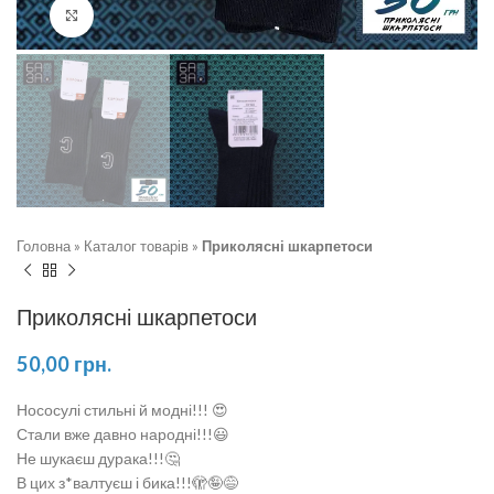
Натисніть, щоб збільшити
Головна
»
Каталог товарів
»
Приколясні шкарпетоси
Приколясні шкарпетоси
50,00
грн.
Нососулі стильні й модні!!! 😍
Стали вже давно народні!!!😃
Не шукаєш дурака!!!🤔
В цих з*валтуєш і бика!!!🫣🤪😅