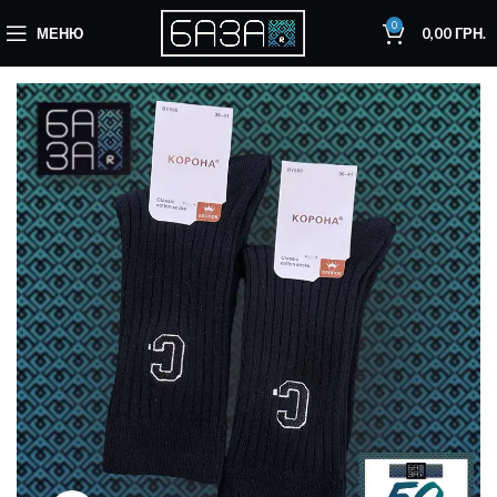
0
МЕНЮ
0,00
ГРН.