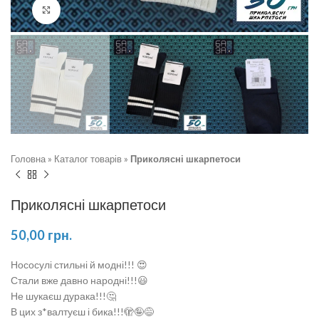
Натисніть, щоб збільшити
Головна
»
Каталог товарів
»
Приколясні шкарпетоси
Приколясні шкарпетоси
50,00
грн.
Нососулі стильні й модні!!! 😍
Стали вже давно народні!!!😃
Не шукаєш дурака!!!🤔
В цих з*валтуєш і бика!!!🫣🤪😅