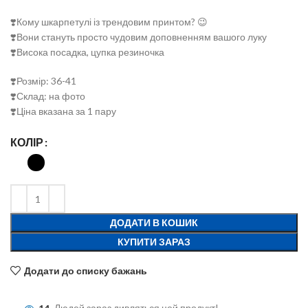
❣️Кому шкарпетулі із трендовим принтом? 😉
❣️Вони стануть просто чудовим доповненням вашого луку
❣️Висока посадка, цупка резиночка
❣️Розмір: 36-41
❣️Склад: на фото
❣️Ціна вказана за 1 пару
КОЛІР
ДОДАТИ В КОШИК
КУПИТИ ЗАРАЗ
Додати до списку бажань