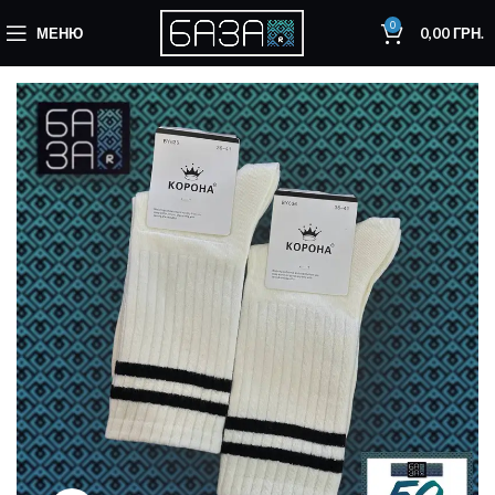
0
МЕНЮ
0,00
ГРН.