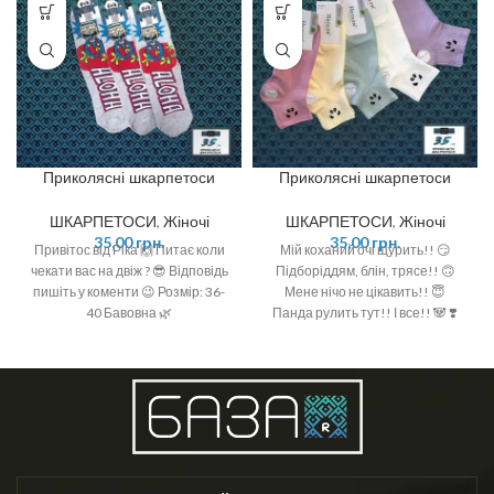
Приколясні шкарпетоси
Приколясні шкарпетоси
ШКАРПЕТОСИ
,
Жіночі
ШКАРПЕТОСИ
,
Жіночі
35,00
грн.
35,00
грн.
Привітос від Ріка 🙌 Питає коли
Мій коханий очі щурить!! 😏
чекати вас на двіж ? 😎 Відповідь
Підборіддям, блін, трясе!! 🙃
пишіть у коменти 😉 Розмір: 36-
Мене нічо не цікавить!! 😇
40 Бавовна 🌿
Панда рулить тут!! І все!! 🐼 ❣️
Розмір: 36-40 (One size)