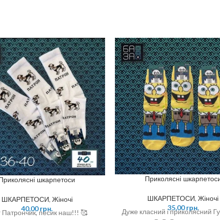
Приколясні шкарпетос
Приколясні шкарпетоси
ШКАРПЕТОСИ
,
Жіночі
ШКАРПЕТОСИ
,
Жіночі
35,00
грн.
40,00
грн.
Дуже класний і приколясний Г
 Патрончик, песик наш!!! 🥰