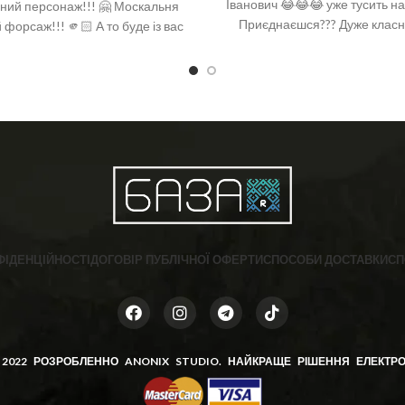
Іванович 😂😂😂 уже тусить на
ьний персонаж!!! 🤗 Москальня
Приєднаєшся??? Дуже класн
форсаж!!! 🫵🏻 А то буде із вас
великий принт 🤩 Кольори та 
🦾 💙💛 ❣️ Вітчизняний виробник
просто 💥💥💥 Бавовна 🌿 Розмі
ад: бавовна 92%, поліамід 6%,
с 2% ❣️ Розмір: 36-40 (One size)
ФІДЕНЦІЙНОСТІ
ДОГОВІР ПУБЛІЧНОЇ ОФЕРТИ
СПОСОБИ ДОСТАВКИ
СП
 2022 РОЗРОБЛЕННО
ANONIX STUDIO
. НАЙКРАЩЕ РІШЕННЯ ЕЛЕКТРО