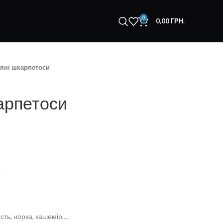
0
0,00
ГРН.
яні шкарпетоси
арпетоси

сть, норка, кашемір…