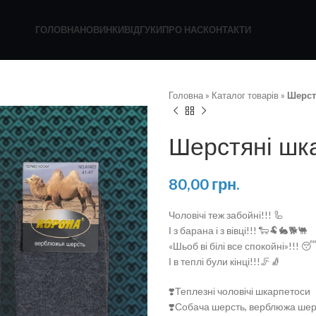
ГОЛОВНА
НОВИНКИ
ВІДГУКИ
ПРО НАС
КОНТАКТИ
Головна
»
Каталог товарів
»
Шерст
Шерстяні шк
80,00
грн.
Чоловічі теж забойні!!! 🦾
І з барана і з вівці!!! 🐑🐏🐇🐕🐫
«Шьоб ві білі все спокойні»!!! 
І в теплі були кінці!!!🦵🧦
❣️Теплезні чоловічі шкарпетоси
❣️Собача шерсть, верблюжа шер