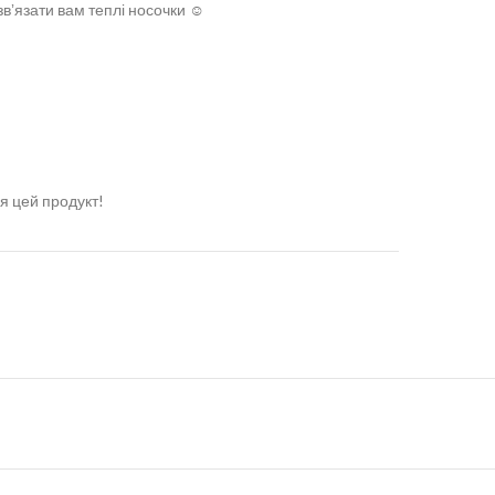
звʼязати вам теплі носочки ☺️
я цей продукт!