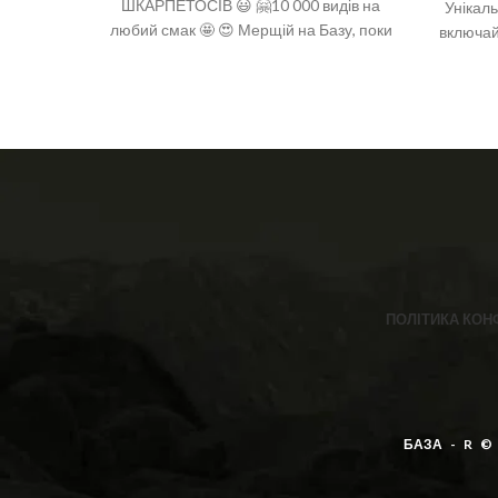
ШКАРПЕТОСІВ 😃 🤗10 000 видів на
Унікал
любий смак 🤩 😍 Мерщій на Базу, поки
включай 
є офігенний вибір 🤩 ❣️розміри: 36-40
фарш!!!
(one size)
❣️ Скл
спандек
ПОЛІТИКА КОН
БАЗА - R ©