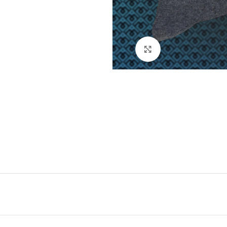
Натисніть, щоб збі