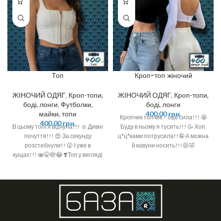
Кроп-топ жіночий
Топ
ЖІНОЧИЙ ОДЯГ
,
Кроп-топи,
ЖІНОЧИЙ ОДЯГ
,
Кроп-топи,
боді, лонги
боді, лонги
,
Футболки,
400,00
грн.
майки, топи
Кропчик топчик – оце сила!!! 🤩
400,00
грн.
Буду в ньому я тусить!!! 🥳 Хоп,
В цьому топі я відчула!!! ☺️ Дивні
ц*ц*ками потрусила!!🤪 А можна
почуття!!! 😍 За секунду
й кавуни носить!!!😝🤣
розстебнули!! 😲 І уже в
кущах!!! 🫨🤫🫣😂 ❣️Топ у вигляді
корсета зі змійкою на переді ❣️
Кольори: чорний, білий ❣️
Подвійний, не просвічується ❣️
Тканина: дайвінг ❣️Розмір: xs, s, m
XS ОГ 60-70 ОТ 50-60 S ОГ 65-75
ОТ 55-65 M ОГ 70-80 ОТ 60-70