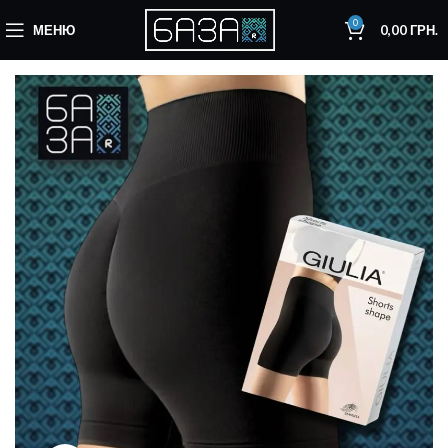
0
МЕНЮ
0,00
ГРН.