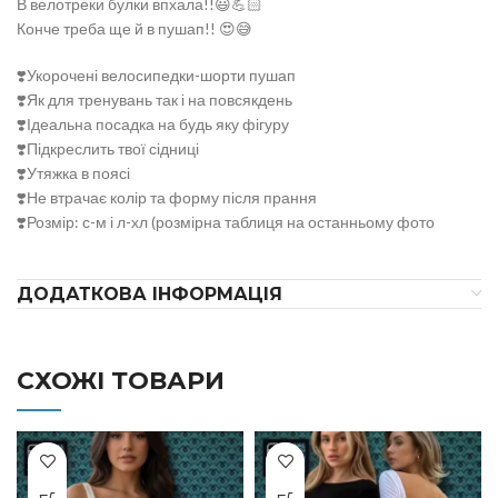
В велотреки булки впхала!!😃💪🏻
Конче треба ще й в пушап!! 😍😅
❣️Укорочені велосипедки-шорти пушап
❣️Як для тренувань так і на повсякдень
❣️Ідеальна посадка на будь яку фігуру
❣️Підкреслить твої сідниці
❣️Утяжка в поясі
❣️Не втрачає колір та форму після прання
❣️Розмір: с-м і л-хл (розмірна таблиця на останньому фото
ДОДАТКОВА ІНФОРМАЦІЯ
СХОЖІ ТОВАРИ