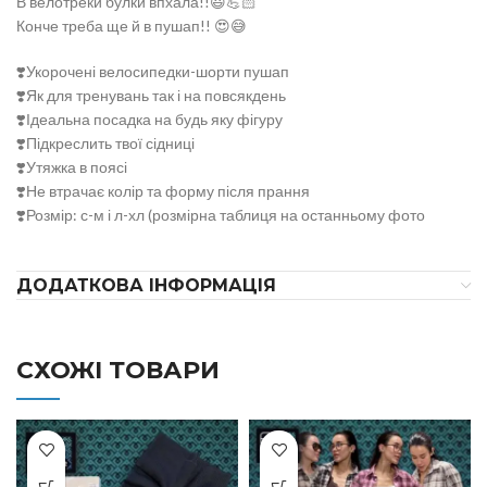
В велотреки булки впхала!!😃💪🏻
Конче треба ще й в пушап!! 😍😅
❣️Укорочені велосипедки-шорти пушап
❣️Як для тренувань так і на повсякдень
❣️Ідеальна посадка на будь яку фігуру
❣️Підкреслить твої сідниці
❣️Утяжка в поясі
❣️Не втрачає колір та форму після прання
❣️Розмір: с-м і л-хл (розмірна таблиця на останньому фото
ДОДАТКОВА ІНФОРМАЦІЯ
СХОЖІ ТОВАРИ