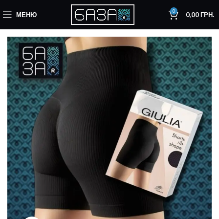
0
МЕНЮ
0,00
ГРН.