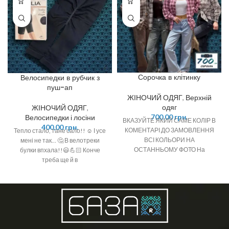
Сорочка в клітинку
Велосипедки в рубчик з
пуш-ап
ЖІНОЧИЙ ОДЯГ
,
Верхній
одяг
ЖІНОЧИЙ ОДЯГ
,
700,00
грн.
Велосипедки і лосіни
ВКАЗУЙТЕ ЯКИЙ САМЕ КОЛІР В
400,00
грн.
КОМЕНТАРІ ДО ЗАМОВЛЕННЯ
Тепло стало, тане сало!! ☺️ І усе
ВСІ КОЛЬОРИ НА
мені не так… 🤔 В велотреки
ОСТАННЬОМУ ФОТО На
булки впхала!!😃💪🏻 Конче
клітинку й далі мода!!! 😍
треба ще й в
Вихопила, повезло!!!🥰 Тепер
буду цього літа!!🤗
Американське я село!!!🤭🫠😅 ❣️
Картата сорочка - вічна класика
у гардеробі. ❣️М’яка тканина,
вільний крій і класичний принт -
це ідеальна формула, яка