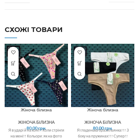
СХОЖІ ТОВАРИ
Жіноча білизна
Жіноча білизна
ЖІНОЧА БІЛИЗНА
ЖІНОЧА БІЛИЗНА
80,00
грн.
80,00
грн.
Я в ударі й на коні!! Коли стрінги
Я гладенька бразильянка!!! З
на мені!! Кольори: як на фото
боку на пружинах!!! Супер!!