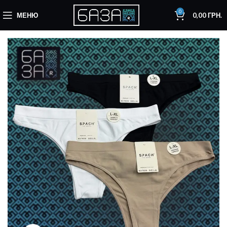
0
МЕНЮ
0,00
ГРН.