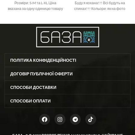
Розміри: S-M та L-XL Ціна
Буду я кохана!!! Всі будуть на
вказана за одну одиницю товару
спинах!!! Кольори: як на фото
Розміри: S-M та L-XL Ціна
вказана за одну одиницю товару
ПОЛІТИКА КОНФІДЕНЦІЙНОСТІ
ДОГОВІР ПУБЛІЧНОЇ ОФЕРТИ
СПОСОБИ ДОСТАВКИ
СПОСОБИ ОПЛАТИ