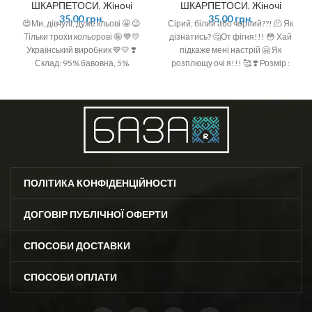
ШКАРПЕТОСИ
,
Жіночі
ШКАРПЕТОСИ
,
Жіночі
35,00
грн.
35,00
грн.
😍Ми, дівчулі, дуже кльові 🤩 😉
Сірий, білий або чорний??! 🫠 Як
Тільки трохи кольорові 🤪 💙💛
дізнатись? 🤔От фігня!!! 😳 Хай
Український виробник 💙💛 ❣️
підкаже мені настрій 🤗 Як
Склад: 95% бавовна, 5%
розплющу очі я!!! 🥰 ❣️ Розмір :
поліамід ❣️ Розмір: 36-40 (One
36-40 (One size)
size)
ПОЛІТИКА КОНФІДЕНЦІЙНОСТІ
ДОГОВІР ПУБЛІЧНОЇ ОФЕРТИ
СПОСОБИ ДОСТАВКИ
СПОСОБИ ОПЛАТИ