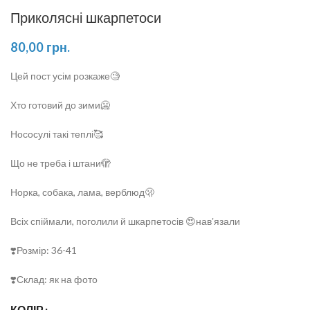
Приколясні шкарпетоси
80,00
грн.
Цей пост усім розкаже🧐
Хто готовий до зими🥶
Нососулі такі теплі🥰
Що не треба і штани🫣
Норка, собака, лама, верблюд🫢
Всіх спіймали, поголили й шкарпетосів 😍навʼязали
❣️Розмір: 36-41
❣️Склад: як на фото
КОЛІР