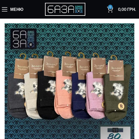
0
МЕНЮ
0,00
ГРН.