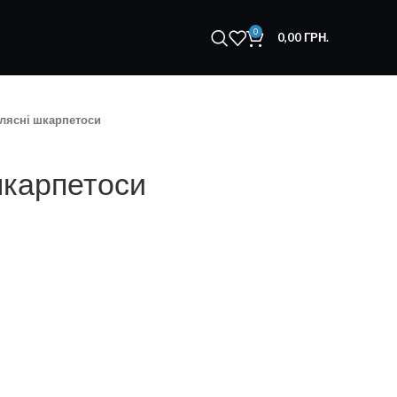
0
0,00
ГРН.
лясні шкарпетоси
шкарпетоси