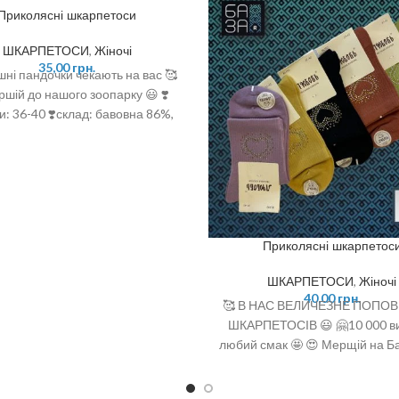
Приколясні шкарпетоси
ШКАРПЕТОСИ
,
Жіночі
35,00
грн.
шні пандочки чекають на вас 🥰
ршій до нашого зоопарку 😃 ❣️
и: 36-40 ❣️склад: бавовна 86%,
оліестер 12%, еластан 2%
Приколясні шкарпетос
ШКАРПЕТОСИ
,
Жіночі
40,00
грн.
🥰 В НАС ВЕЛИЧЕЗНЕ ПОПО
ШКАРПЕТОСІВ 😃 🤗10 000 ви
любий смак 🤩 😍 Мерщій на Ба
є офігенний вибір 🤩 ❣️розміри
(one size)