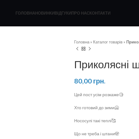
ГОЛОВНА
НОВИНКИ
ВІДГУКИ
ПРО НАС
КОНТАКТИ
Головна
»
Каталог товарів
»
Прико
Приколясні 
80,00
грн.
Цей пост усім розкаже🧐
Хто готовий до зими🥶
Нососулі такі теплі🥰
Що не треба і штани🫣