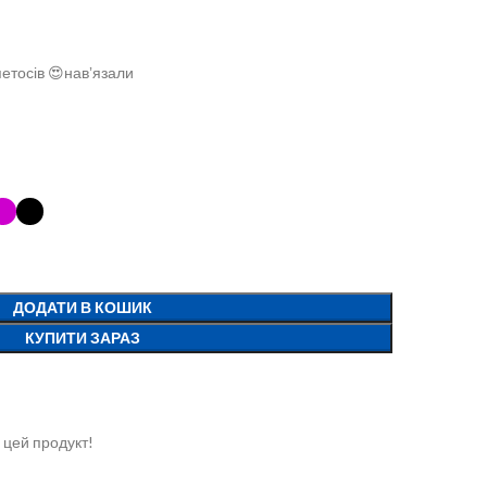
петосів 😍навʼязали
ДОДАТИ В КОШИК
КУПИТИ ЗАРАЗ
 цей продукт!