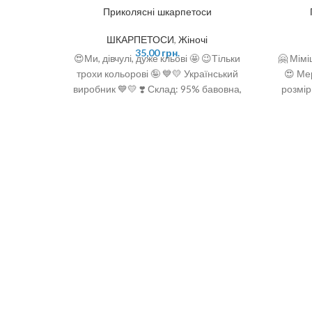
Приколясні шкарпетоси
ШКАРПЕТОСИ
,
Жіночі
35,00
грн.
😍Ми, дівчулі, дуже кльові 🤩 😉Тільки
🤗 Мімі
трохи кольорові 🤪 💙💛 Український
😍 Ме
виробник 💙💛 ❣️ Склад: 95% бавовна,
розмір
5% поліамід ❣️ Розмір: 36-40 (One size)
п