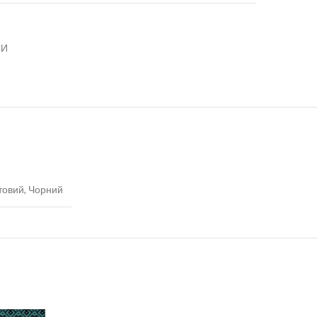
СИ
товий, Чорний