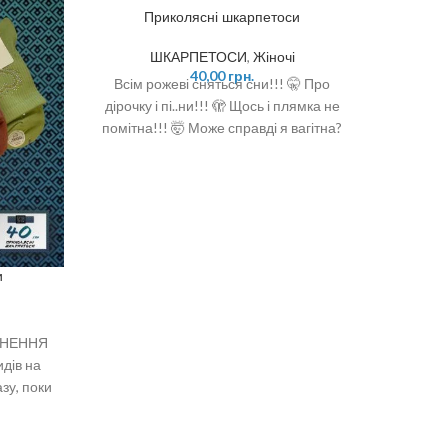
Приколясні шкарпетоси
ШКАРПЕТОСИ
,
Жіночі
40,00
грн.
Всім рожеві сняться сни!!! 🤫 Про
дірочку і пі..ни!!! 🫣 Щось і плямка не
помітна!!! 🤯 Може справді я вагітна?
😱😱😱 😝😜🤪 ❣️ Вітчизняний виробник
❣️ Склад: бавовна 92%, поліамід 6%,
спандекс 2% ❣️ Розмір: 36-40 (One size)
и
ВНЕННЯ
😍Ми, д
дів на
трохи 
зу, поки
виробни
: 36-40
5% поліа