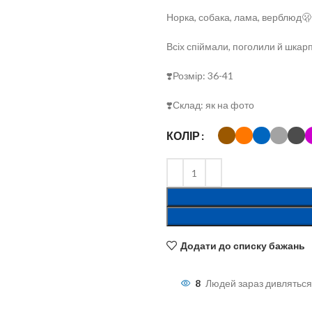
Норка, собака, лама, верблюд🫢
Всіх спіймали, поголили й шкар
❣️Розмір: 36-41
❣️Склад: як на фото
КОЛІР
льшити
Додати до списку бажань
8
Людей зараз дивляться