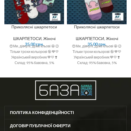
Приколясні шкарпетоси
Приколясні шкарпетоси
ШКАРПЕТОСИ
,
Жіночі
ШКАРПЕТОСИ
,
Жіночі
35,00
грн.
35,00
грн.
😍Ми, дівчулі, дуже кльові 🤩 😉
😍Ми, дівчулі, дуже кльові 🤩 😉
Тільки трохи кольорові 🤪 💙💛
Тільки трохи кольорові 🤪 💙💛
Український виробник 💙💛 ❣️
Український виробник 💙💛 ❣️
Склад: 95% бавовна, 5%
Склад: 95% бавовна, 5%
поліамід ❣️ Розмір: 36-40 (One
поліамід ❣️ Розмір: 36-40 (One
size)
size)
ПОЛІТИКА КОНФІДЕНЦІЙНОСТІ
ДОГОВІР ПУБЛІЧНОЇ ОФЕРТИ