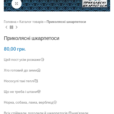
Натисніть, щоб збільшити
Головна
»
Каталог товарів
»
Приколясні шкарпетоси
Приколясні шкарпетоси
80,00
грн.
Цей пост усім розкаже🧐
Хто готовий до зими🥶
Нососулі такі теплі🥰
Що не треба і штани🫣
Норка, собака, лама, верблюд🫢
Всіх спіймали, поголили й шкарпетосів 😍навʼязали