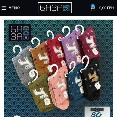
0
МЕНЮ
0,00
ГРН.