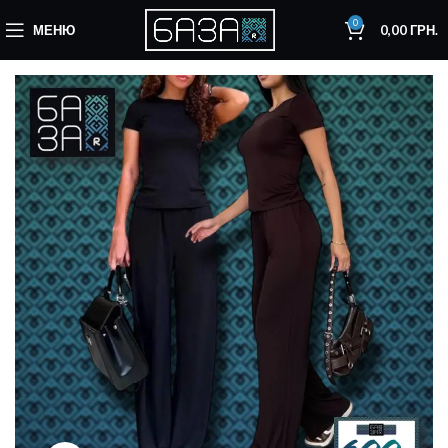
0
МЕНЮ
0,00
ГРН.