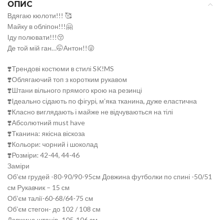
ОПИС
Вдягаю кюлоти!!! 🥰
Майку в обліпон!!!🤗
Іду полювати!!!😚
Де той мій ган…🤭Антон!!😜
❣️Трендові костюми в стилі SK!MS
❣️Облягаючий топ з коротким рукавом
❣️Штани вільного прямого крою на резинці
❣️Ідеально сідають по фігурі, м’яка тканина, дуже еластична
❣️Класно виглядають і майже не відчуваються на тілі
❣️Абсолютний must have
❣️Тканина: якісна віскоза
❣️Кольори: чорний і шоколад
❣️Розміри: 42-44, 44-46
Заміри
Об’єм грудей -80-90/90-95см Довжина футболки по спині -50/51
см Рукавчик – 15 см
Об’єм талії-60-68/64-75 см
Об’єм стегон- до 102 / 108 см
Довжина штанів -105-106 см