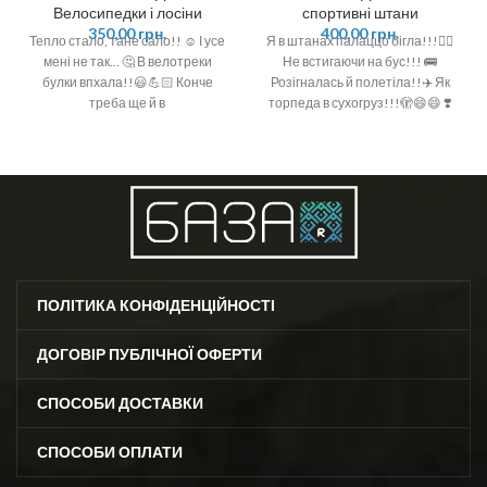
Велосипедки і лосіни
спортивні штани
350,00
грн.
400,00
грн.
Тепло стало, тане сало!! ☺️ І усе
Я в штанах палаццо бігла!!!🏃‍♀️
мені не так… 🤔 В велотреки
Не встигаючи на бус!!! 🚌
булки впхала!!😃💪🏻 Конче
Розігналась й полетіла!!✈️ Як
треба ще й в
торпеда в сухогруз!!!🫣😄😄 ❣️
Шикарні брючки-палаццо з
ПОЛІТИКА КОНФІДЕНЦІЙНОСТІ
ДОГОВІР ПУБЛІЧНОЇ ОФЕРТИ
СПОСОБИ ДОСТАВКИ
СПОСОБИ ОПЛАТИ